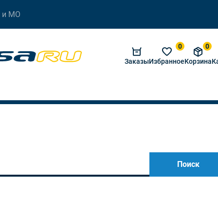
 и МО
0
0
Заказы
Избранное
Корзина
К
Поиск